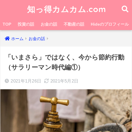
知っ得カムカム.com
TOP
投資の話
お金の話
不動産の話
Hideのプロフィール
ホーム
お金の話
「いまさら」ではなく、今から節約行動
（サラリーマン時代編①）
2021年1月26日
2021年5月2日