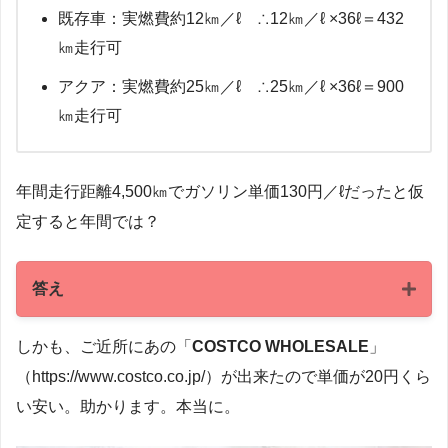
既存車：実燃費約12㎞／ℓ ∴12㎞／ℓ ×36ℓ＝432
㎞走行可
アクア：実燃費約25㎞／ℓ ∴25㎞／ℓ ×36ℓ＝900
㎞走行可
年間走行距離4,500㎞でガソリン単価130円／ℓだったと仮
定すると年間では？
答え
23,400円の節約行動
しかも、ご近所にあの「
COSTCO WHOLESALE
」
（https://www.costco.co.jp/）が出来たので単価が20円くら
い安い。助かります。本当に。