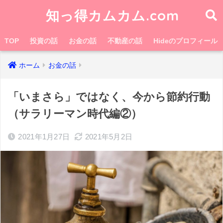
知っ得カムカム.com
TOP
投資の話
お金の話
不動産の話
Hideのプロフィール
ホーム
お金の話
「いまさら」ではなく、今から節約行動
（サラリーマン時代編②）
2021年1月27日
2021年5月2日