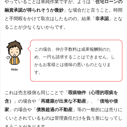
やっていることは単純作業ですが、ようは「
住宅ローンの
融資承認が得られそうか微妙
」な場合だと言うこと。時間
と手間暇をかけて取次はしたものの、結果「
非承認
」とな
ることが少なくないからです。
この場合、仲介手数料は成果報酬制のた
め、一円も請求することはできません。し
かもお客様とは後味の悪いものとなりま
Hide
す。
これは売主様側も同じことで「
瑕疵物件（心理的瑕疵を
含）
」の場合や「
再建築が出来な不動産
」、「
借地や借
家
」の場合や「
債務超過の不動産
」等の一般的には売りに
くいとされているものは管理責任だけを負う形になってし
まうことがあります。