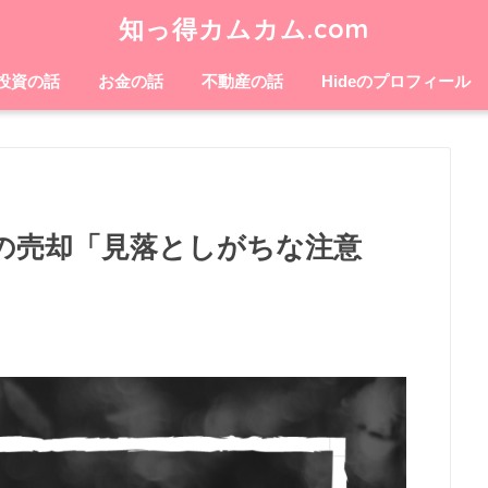
知っ得カムカム.com
投資の話
お金の話
不動産の話
Hideのプロフィール
の売却「見落としがちな注意